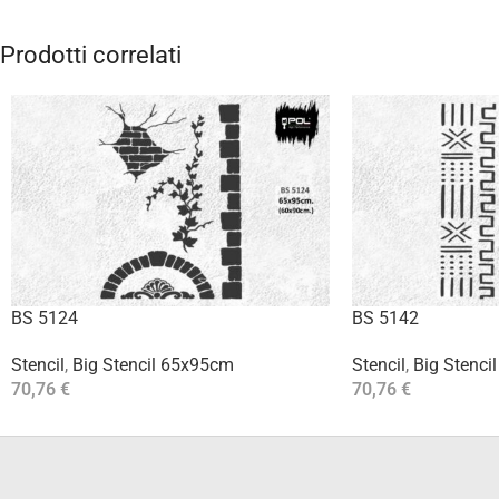
Prodotti correlati
BS 5124
BS 5142
Stencil
,
Big Stencil 65x95cm
Stencil
,
Big Stenci
70,76
€
70,76
€
Aggiungi Al Carrello
Aggiungi Al Carrello