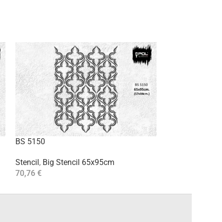
BS 5150
BS 5153
Stencil
,
Big Stencil 65x95cm
Stencil
,
Big Ste
70,76
€
70,76
€
Aggiungi Al Carrello
Aggiungi Al Carre