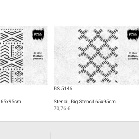
BS 5146
l 65x95cm
Stencil
,
Big Stencil 65x95cm
70,76
€
Aggiungi Al Carrello