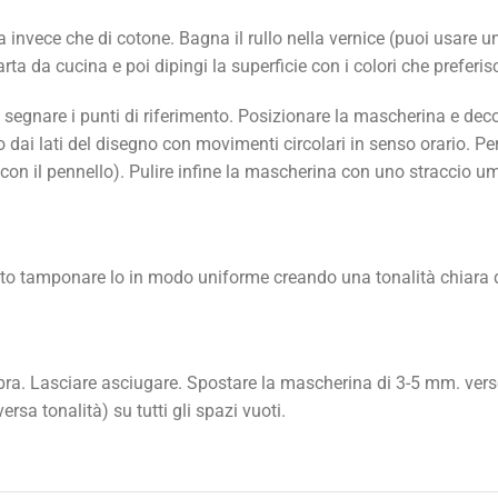
 invece che di cotone. Bagna il rullo nella vernice (puoi usare un
ta da cucina e poi dipingi la superficie con i colori che preferisc
egnare i punti di riferimento. Posizionare la mascherina e decor
dai lati del disegno con movimenti circolari in senso orario. Per 
on il pennello). Pulire infine la mascherina con uno straccio umid
hiato tamponare lo in modo uniforme creando una tonalità chiara 
ombra. Lasciare asciugare. Spostare la mascherina di 3-5 mm. verso
sa tonalità) su tutti gli spazi vuoti.