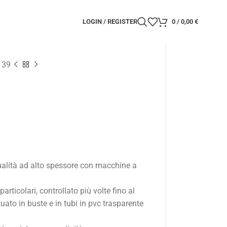
LOGIN / REGISTER
0
/
0,00
€
139
qualità ad alto spessore con macchine a
 particolari, controllato più volte fino al
ato in buste e in tubi in pvc trasparente