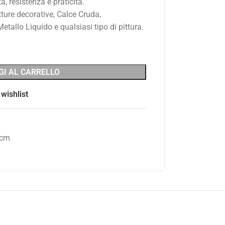
à, resistenza e praticità.
ture decorative, Calce Cruda,
tallo Liquido e qualsiasi tipo di pittura.
GI AL CARRELLO
wishlist
2cm