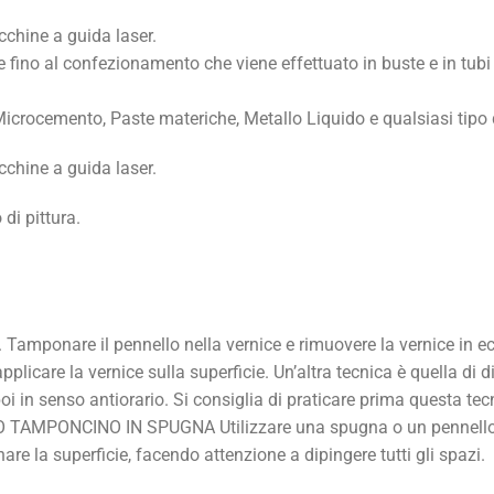
cchine a guida laser.
volte fino al confezionamento che viene effettuato in buste e in tub
icrocemento, Paste materiche, Metallo Liquido e qualsiasi tipo d
cchine a guida laser.
di pittura.
 Tamponare il pennello nella vernice e rimuovere la vernice in e
pplicare la vernice sulla superficie. Un’altra tecnica è quella di
oi in senso antiorario. Si consiglia di praticare prima questa tecn
 O TAMPONCINO IN SPUGNA Utilizzare una spugna o un pennello s
are la superficie, facendo attenzione a dipingere tutti gli spazi.