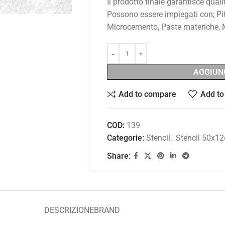
Il prodotto finale garantisce qualit
Possono essere impiegati con; Pit
Microcemento, Paste materiche, Me
AGGIUN
Add to compare
Add to 
COD:
139
Categorie:
Stencil
,
Stencil 50x1
Share:
DESCRIZIONE
BRAND