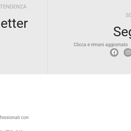
I TENDENZA
S
letter
Se
Clicca e rimani aggiornato
ofessionali con