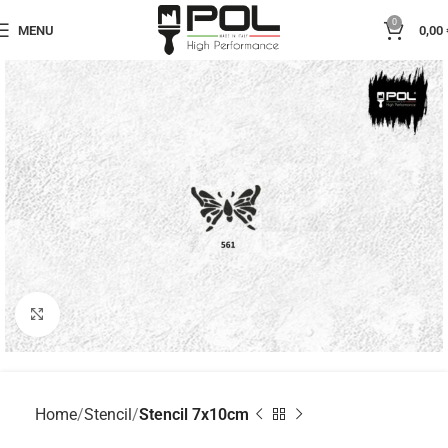
0
MENU
0,00
Click to enlarge
Home
Stencil
Stencil 7x10cm