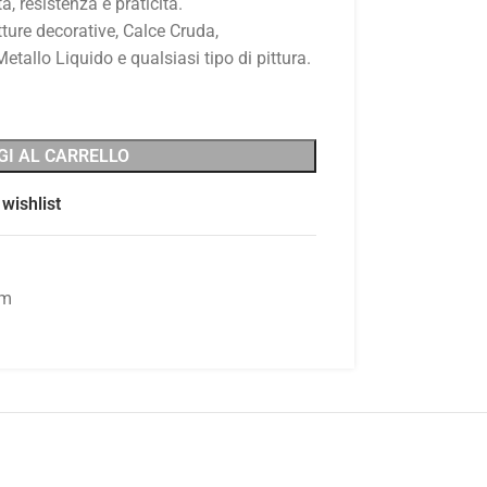
à, resistenza e praticità.
ture decorative, Calce Cruda,
tallo Liquido e qualsiasi tipo di pittura.
GI AL CARRELLO
wishlist
cm