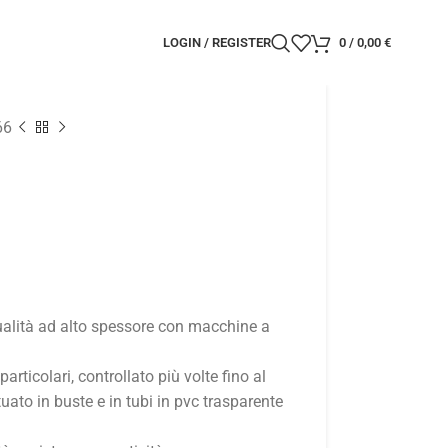
LOGIN / REGISTER
0
/
0,00
€
66
qualità ad alto spessore con macchine a
 particolari, controllato più volte fino al
ato in buste e in tubi in pvc trasparente