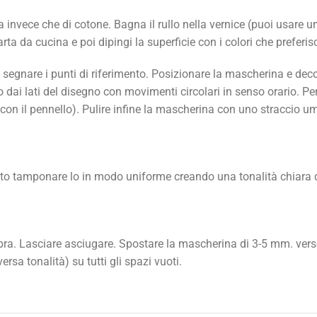
 invece che di cotone. Bagna il rullo nella vernice (puoi usare un
ta da cucina e poi dipingi la superficie con i colori che preferisc
egnare i punti di riferimento. Posizionare la mascherina e decor
dai lati del disegno con movimenti circolari in senso orario. Per 
on il pennello). Pulire infine la mascherina con uno straccio umid
hiato tamponare lo in modo uniforme creando una tonalità chiara 
ombra. Lasciare asciugare. Spostare la mascherina di 3-5 mm. verso
sa tonalità) su tutti gli spazi vuoti.