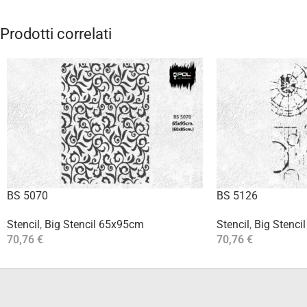
Prodotti correlati
BS 5070
BS 5126
Stencil
,
Big Stencil 65x95cm
Stencil
,
Big Stenci
70,76
€
70,76
€
Aggiungi Al Carrello
Aggiungi Al Carrello