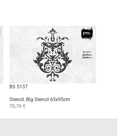
BS 5137
BS 5139
Stencil
,
Big Stencil 65x95cm
Stencil
,
Big Ste
70,76
€
70,76
€
Aggiungi Al Carrello
Aggiungi Al Carre