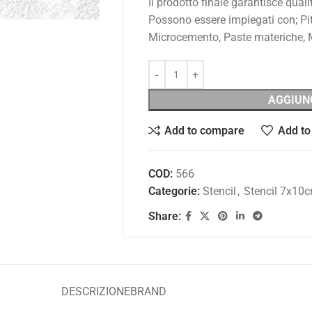
Il prodotto finale garantisce qualit
Possono essere impiegati con; Pit
Microcemento, Paste materiche, Me
AGGIUN
Add to compare
Add to 
COD:
566
Categorie:
Stencil
,
Stencil 7x10
Share:
DESCRIZIONE
BRAND