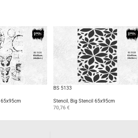
BS 5133
l 65x95cm
Stencil
,
Big Stencil 65x95cm
70,76
€
Aggiungi Al Carrello