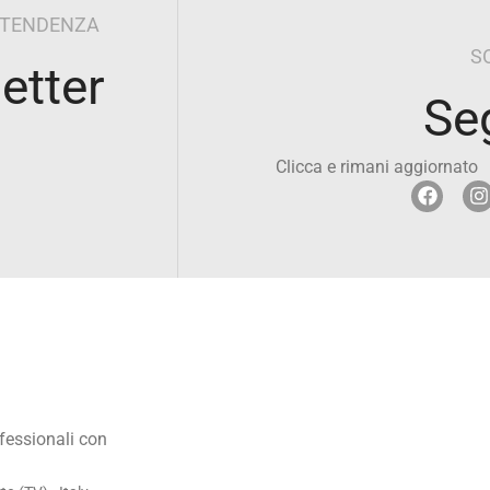
I TENDENZA
S
letter
Se
Clicca e rimani aggiornato
ofessionali con