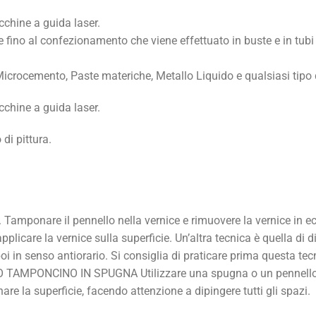
cchine a guida laser.
volte fino al confezionamento che viene effettuato in buste e in tub
icrocemento, Paste materiche, Metallo Liquido e qualsiasi tipo d
cchine a guida laser.
di pittura.
 Tamponare il pennello nella vernice e rimuovere la vernice in e
pplicare la vernice sulla superficie. Un’altra tecnica è quella di
oi in senso antiorario. Si consiglia di praticare prima questa tecn
 O TAMPONCINO IN SPUGNA Utilizzare una spugna o un pennello s
are la superficie, facendo attenzione a dipingere tutti gli spazi.