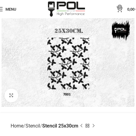
0
MENU
0,00
Click to enlarge
Home
Stencil
Stencil 25x30cm