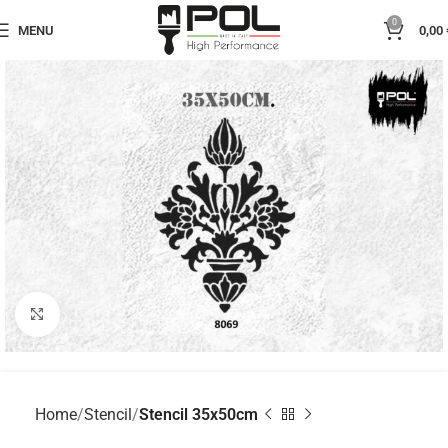
0
MENU
0,00
Click to enlarge
Home
Stencil
Stencil 35x50cm