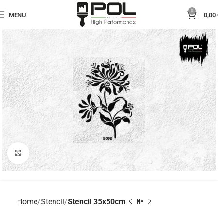
0
MENU
0,00
Click to enlarge
Home
Stencil
Stencil 35x50cm