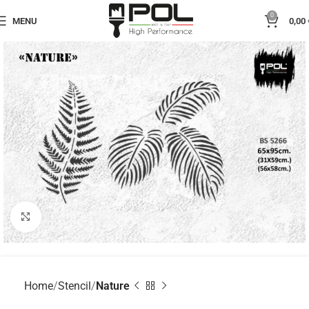
0
MENU
0,00
Click to enlarge
Home
Stencil
Nature