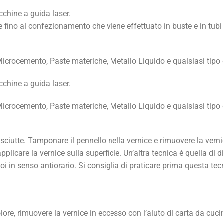
cchine a guida laser.
volte fino al confezionamento che viene effettuato in buste e in tub
icrocemento, Paste materiche, Metallo Liquido e qualsiasi tipo d
cchine a guida laser.
icrocemento, Paste materiche, Metallo Liquido e qualsiasi tipo d
sciutte. Tamponare il pennello nella vernice e rimuovere la verni
pplicare la vernice sulla superficie. Un’altra tecnica è quella di
oi in senso antiorario. Si consiglia di praticare prima questa tecn
ore, rimuovere la vernice in eccesso con l’aiuto di carta da cuci