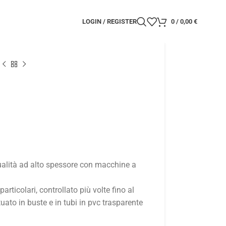
LOGIN / REGISTER
0
/
0,00
€
qualità ad alto spessore con macchine a
 particolari, controllato più volte fino al
ato in buste e in tubi in pvc trasparente