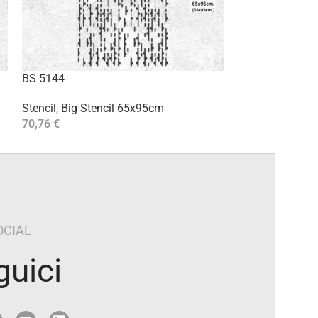
BS 5144
BS 5161
Stencil
,
Big Stencil 65x95cm
Stencil
,
Big Ste
70,76
€
70,76
€
Aggiungi Al Carrello
Aggiungi Al Carre
OCIAL
guici