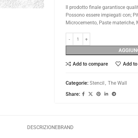
Il prodotto finale garantisce qualit
Possono essere impiegati con; Pit
Microcemento, Paste materiche, Me
AGGIUN
Add to compare
Add to 
Categorie:
Stencil
,
The Wall
Share:
DESCRIZIONE
BRAND