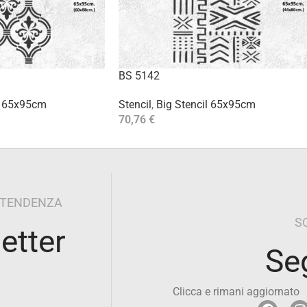
BS 5142
l 65x95cm
Stencil
,
Big Stencil 65x95cm
70,76
€
Aggiungi Al Carrello
I TENDENZA
S
letter
Se
Clicca e rimani aggiornato