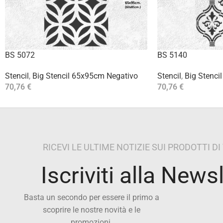
BS 5072
BS 5140
Stencil
,
Big Stencil 65x95cm Negativo
Stencil
,
Big Stenci
70,76
€
70,76
€
Aggiungi Al Carrello
Aggiungi Al Carrello
RICEVI LE ULTIME NOTIZIE SUI PRODOTTI D
Iscriviti alla News
Basta un secondo per essere il primo a
scoprire le nostre novità e le
promozioni.