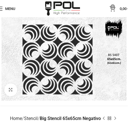
0
MENU
0,00
Click to enlarge
Home
Stencil
Big Stencil 65x65cm Negativo