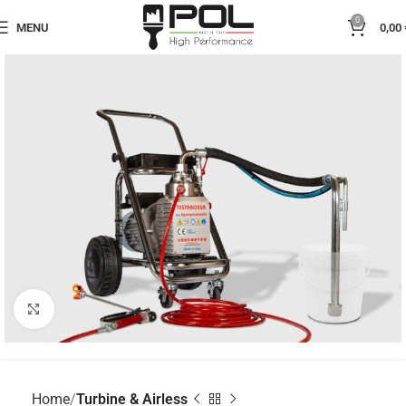
0
MENU
0,00
Click to enlarge
Home
Turbine & Airless