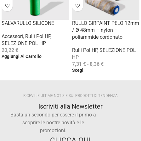
SALVARULLO SILICONE
RULLO GIRPAINT PELO 12mm
/ Ø 48mm – nylon –
Accessori
,
Rulli Pol HP
,
poliammide cordonato
SELEZIONE POL HP
20,22
€
Rulli Pol HP
,
SELEZIONE POL
Aggiungi Al Carrello
HP
7,31
€
-
8,36
€
Scegli
RICEVI LE ULTIME NOTIZIE SUI PRODOTTI DI TENDENZA
Iscriviti alla Newsletter
Basta un secondo per essere il primo a
scoprire le nostre novità e le
promozioni.
CLICCA QUI