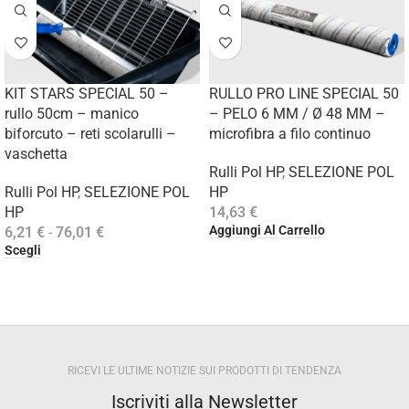
KIT STARS SPECIAL 50 –
RULLO PRO LINE SPECIAL 50
rullo 50cm – manico
– PELO 6 MM / Ø 48 MM –
biforcuto – reti scolarulli –
microfibra a filo continuo
vaschetta
Rulli Pol HP
,
SELEZIONE POL
Rulli Pol HP
,
SELEZIONE POL
HP
HP
14,63
€
Aggiungi Al Carrello
6,21
€
-
76,01
€
Scegli
RICEVI LE ULTIME NOTIZIE SUI PRODOTTI DI TENDENZA
Iscriviti alla Newsletter