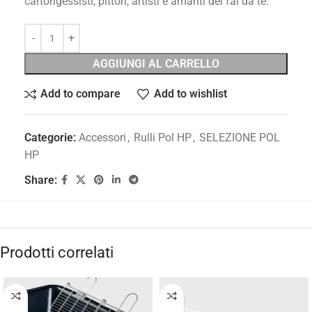
cartongessisti, pittori, artisti e amanti del fai da te.
AGGIUNGI AL CARRELLO
Add to compare
Add to wishlist
Categorie:
Accessori
,
Rulli Pol HP
,
SELEZIONE POL
HP
Share:
Prodotti correlati