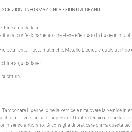
ESCRIZIONE
INFORMAZIONI AGGIUNTIVE
BRAND
cchine a guida laser.
olte fino al confezionamento che viene effettuato in buste e in tubi
icrocemento, Paste materiche, Metallo Liquido e qualsiasi tipo d
cchine a guida laser.
di pittura.
 Tamponare il pennello nella vernice e rimuovere la vernice in e
pplicare la vernice sulla superficie. Un’altra tecnica è quella di
oi in senso antiorario. Si consiglia di praticare prima questa tecn