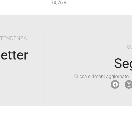
70,76
€
Aggiungi Al Carrello
I TENDENZA
S
letter
Se
Clicca e rimani aggiornato