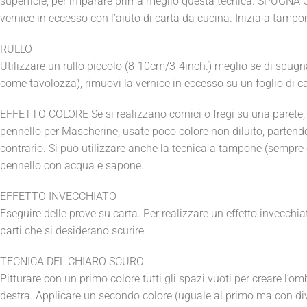
superficie, per imparare prima meglio questa tecnica. SPUGNA
vernice in eccesso con l’aiuto di carta da cucina. Inizia a tampon
RULLO
Utilizzare un rullo piccolo (8-10cm/3-4inch.) meglio se di spugna
come tavolozza), rimuovi la vernice in eccesso su un foglio di car
EFFETTO COLORE Se si realizzano cornici o fregi su una parete, s
pennello per Mascherine, usate poco colore non diluito, partendo 
contrario. Si può utilizzare anche la tecnica a tampone (sempre c
pennello con acqua e sapone.
EFFETTO INVECCHIATO
Eseguire delle prove su carta. Per realizzare un effetto invecch
parti che si desiderano scurire.
TECNICA DEL CHIARO SCURO
Pitturare con un primo colore tutti gli spazi vuoti per creare l’
destra. Applicare un secondo colore (uguale al primo ma con diver