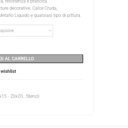
à, resistenza e praticità.
ture decorative, Calce Cruda,
tallo Liquido e qualsiasi tipo di pittura.
GI AL CARRELLO
wishlist
x15 - 20x20
,
Stencil