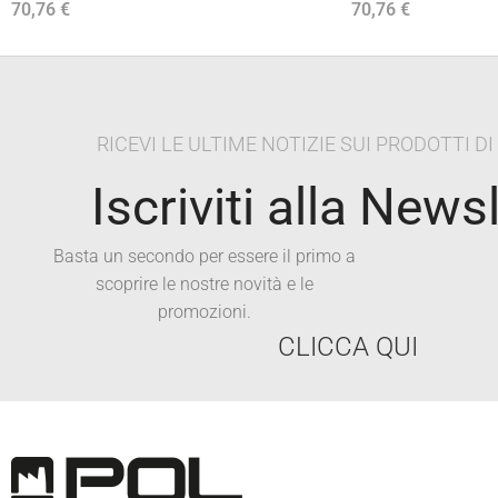
70,76
€
70,76
€
Aggiungi Al Carrello
Aggiungi Al Carrello
RICEVI LE ULTIME NOTIZIE SUI PRODOTTI D
Iscriviti alla News
Basta un secondo per essere il primo a
scoprire le nostre novità e le
promozioni.
CLICCA QUI