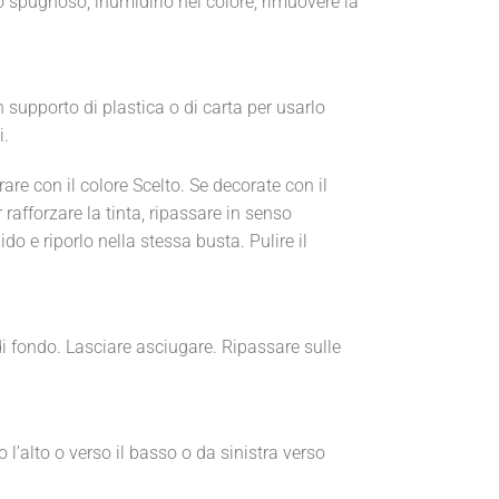
pugnoso, inumidirlo nel colore, rimuovere la
 supporto di plastica o di carta per usarlo
i.
re con il colore Scelto. Se decorate con il
rafforzare la tinta, ripassare in senso
o e riporlo nella stessa busta. Pulire il
i fondo. Lasciare asciugare. Ripassare sulle
 l’alto o verso il basso o da sinistra verso