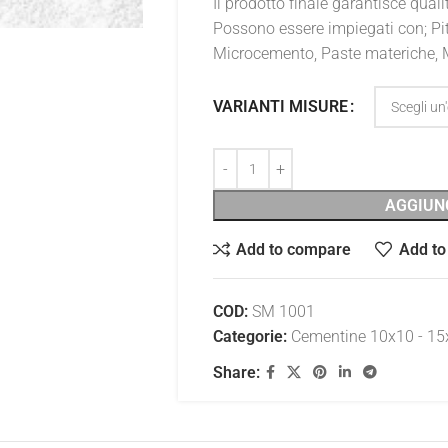
Il prodotto finale garantisce qualit
Possono essere impiegati con; Pit
Microcemento, Paste materiche, Me
VARIANTI MISURE
AGGIUN
Add to compare
Add to 
COD:
SM 1001
Categorie:
Cementine 10x10 - 15
Share: