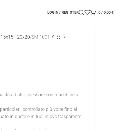
LOGIN / REGISTER
0
/
0,00
€
 15x15 - 20x20
SM 1001
qualità ad alto spessore con macchine a
 particolari, controllato più volte fino al
ato in buste e in tubi in pvc trasparente