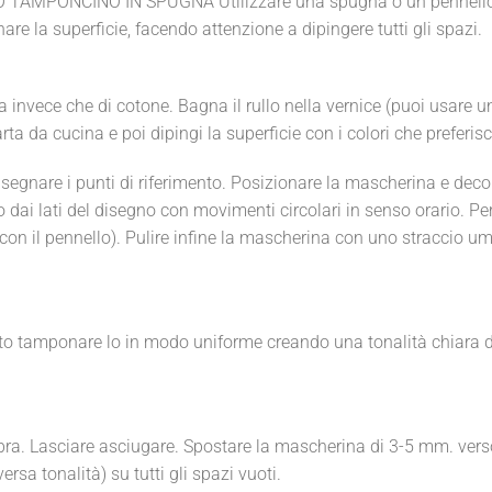
 O TAMPONCINO IN SPUGNA Utilizzare una spugna o un pennello s
are la superficie, facendo attenzione a dipingere tutti gli spazi.
 invece che di cotone. Bagna il rullo nella vernice (puoi usare un
ta da cucina e poi dipingi la superficie con i colori che preferisc
egnare i punti di riferimento. Posizionare la mascherina e decora
dai lati del disegno con movimenti circolari in senso orario. Per 
on il pennello). Pulire infine la mascherina con uno straccio umid
iato tamponare lo in modo uniforme creando una tonalità chiara d
ombra. Lasciare asciugare. Spostare la mascherina di 3-5 mm. verso
sa tonalità) su tutti gli spazi vuoti.