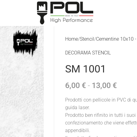
Home
Stencil
Cementine 10x10 -
DECORAMA STENCIL
SM 1001
6,00
€
-
13,00
€
Prodotti con pellicole in PVC di 
guida laser.
Prodotto ben rifinito in tutti i suoi
confezionamento che viene effettu
appendibili.