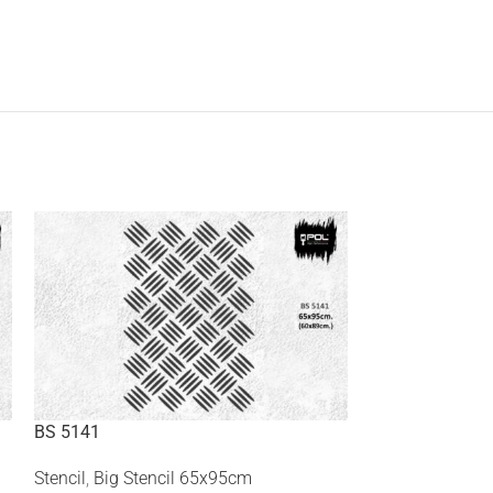
BS 5141
BS 5144
Stencil
,
Big Stencil 65x95cm
Stencil
,
Big Ste