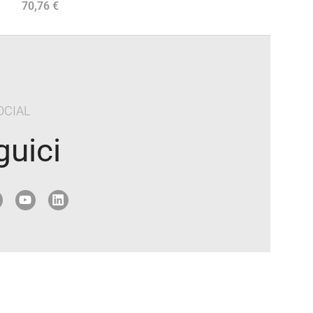
70,76
€
70,76
€
Aggiungi Al Carrello
Aggiungi Al Carre
OCIAL
guici