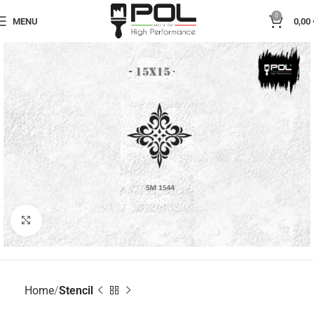
0
MENU
0,00
Click to enlarge
Home
Stencil