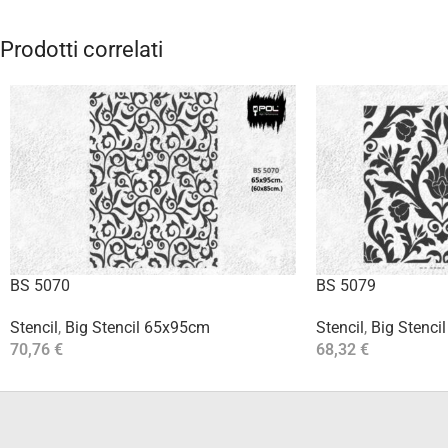
Prodotti correlati
BS 5070
BS 5079
Stencil
,
Big Stencil 65x95cm
Stencil
,
Big Stenci
70,76
€
68,32
€
Aggiungi Al Carrello
Aggiungi Al Carrello