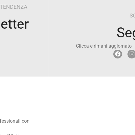
I TENDENZA
S
letter
Se
Clicca e rimani aggiornato
ofessionali con