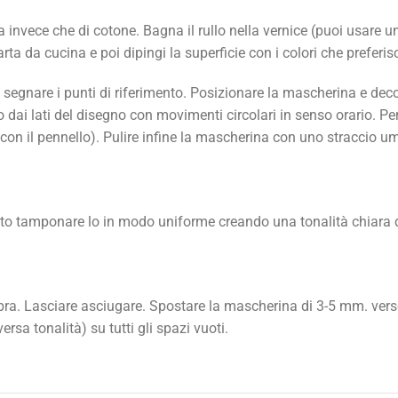
 invece che di cotone. Bagna il rullo nella vernice (puoi usare un
ta da cucina e poi dipingi la superficie con i colori che preferisc
egnare i punti di riferimento. Posizionare la mascherina e decor
dai lati del disegno con movimenti circolari in senso orario. Per 
on il pennello). Pulire infine la mascherina con uno straccio umid
hiato tamponare lo in modo uniforme creando una tonalità chiara 
ombra. Lasciare asciugare. Spostare la mascherina di 3-5 mm. verso
sa tonalità) su tutti gli spazi vuoti.