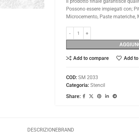
Il prodotto finale garantisce qualit
Possono essere impiegati con; Pit
Microcemento, Paste materiche, Me
AGGIUN
Add to compare
Add to 
COD:
SM 2033
Categoria:
Stencil
Share:
DESCRIZIONE
BRAND