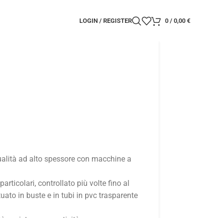
LOGIN / REGISTER
0
/
0,00
€
qualità ad alto spessore con macchine a
 particolari, controllato più volte fino al
ato in buste e in tubi in pvc trasparente