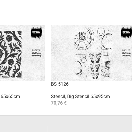
BS 5126
l 65x65cm
Stencil
,
Big Stencil 65x95cm
70,76
€
Aggiungi Al Carrello