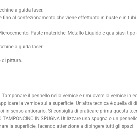
cchine a guida laser.
volte fino al confezionamento che viene effettuato in buste e in tub
icrocemento, Paste materiche, Metallo Liquido e qualsiasi tipo d
cchine a guida laser.
di pittura.
 Tamponare il pennello nella vernice e rimuovere la vernice in e
pplicare la vernice sulla superficie. Un’altra tecnica è quella di
oi in senso antiorario. Si consiglia di praticare prima questa tecn
 O TAMPONCINO IN SPUGNA Utilizzare una spugna o un pennello s
are la superficie, facendo attenzione a dipingere tutti gli spazi.