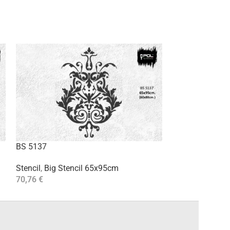
BS 5137
BS 5141
Stencil
,
Big Stencil 65x95cm
Stencil
,
Big Ste
70,76
€
70,76
€
Aggiungi Al Carrello
Aggiungi Al Carre