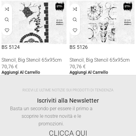
BS 5124
BS 5126
Stencil
,
Big Stencil 65x95cm
Stencil
,
Big Stencil 65x95cm
70,76
€
70,76
€
Aggiungi Al Carrello
Aggiungi Al Carrello
RICEVI LE ULTIME NOTIZIE SUI PRODOTTI DI TENDENZA
Iscriviti alla Newsletter
Basta un secondo per essere il primo a
scoprire le nostre novità e le
promozioni.
CLICCA QUI