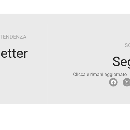
I TENDENZA
S
letter
Se
Clicca e rimani aggiornato