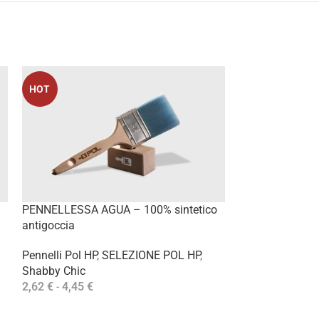
HOT
PENNELLESSA AGUA – 100% sintetico
SPALTER HP – 1
antigoccia
Pennelli Pol HP
,
Pennelli Pol HP
,
SELEZIONE POL HP
,
Shabby Chic
Shabby Chic
6,56
€
-
9,76
€
Scegli
2,62
€
-
4,45
€
Scegli