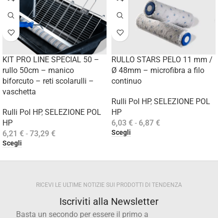
KIT PRO LINE SPECIAL 50 –
RULLO STARS PELO 11 mm /
rullo 50cm – manico
Ø 48mm – microfibra a filo
biforcuto – reti scolarulli –
continuo
vaschetta
Rulli Pol HP
,
SELEZIONE POL
Rulli Pol HP
,
SELEZIONE POL
HP
HP
6,03
€
-
6,87
€
Scegli
6,21
€
-
73,29
€
Scegli
RICEVI LE ULTIME NOTIZIE SUI PRODOTTI DI TENDENZA
Iscriviti alla Newsletter
Basta un secondo per essere il primo a