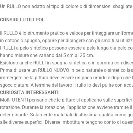
Un RULLO non adatto al tipo di colore o di dimensioni sbagliate v
CONSIGLI UTILI POL:
Il RULLO è lo strumento pratico e veloce per tinteggiare uniformem
in cotone o spugna, oppure per dipingere con gli smalti si utilizz
I RULLI a pelo sintetico possono essere a pelo lungo o a pelo co
hanno misure che variano dai 5 cm ai 25 cm.
Esistono anche RULLI in spugna sintetica o in gomma con disegni i
Prima di usare un RULLO NUOVO in pelo naturale o sintetico las
immergete nella pittura deve essere un poco umido e dopo che l’ave
sgocciolature. A termine del lavoro il rullo lo devi pulire con acq
CURIOSITÀ INTERESSANT
I:
Molti UTENTI pensano che le pitture si applicano sulle superfici tra
rotazione. Durante la rotazione, l’applicazione avviene tramite il
determinante. Solamente materiali di altissima qualità come quel
alle diverse superfici. Diverse imbottiture tengono conto di ques