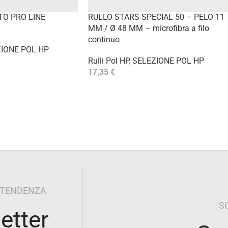
TO PRO LINE
RULLO STARS SPECIAL 50 – PELO 11
MM / Ø 48 MM – microfibra a filo
continuo
IONE POL HP
Rulli Pol HP
,
SELEZIONE POL HP
17,35
€
Aggiungi Al Carrello
I TENDENZA
S
letter