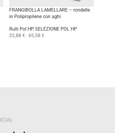
FRANGIBOLLA LAMELLARE – rondelle
MINI RULLO M
in Polipropilene con aghi
PELO 5 mm / Ø 
Rulli Pol HP
,
SELEZIONE POL HP
Mini Rulli Pol H
22,88
€
-
65,58
€
SELEZIONE PO
Scegli
13,57
€
-
21,02
Scegli
OCIAL