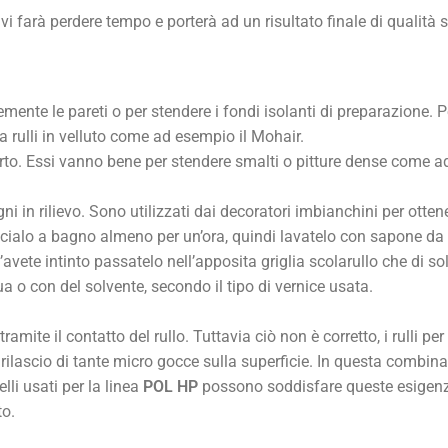
i farà perdere tempo e porterà ad un risultato finale di qualità 
ente le pareti o per stendere i fondi isolanti di preparazione. Per
a rulli in velluto come ad esempio il Mohair.
rto. Essi vanno bene per stendere smalti o pitture dense come ad 
n rilievo. Sono utilizzati dai decoratori imbianchini per ottenere
cialo a bagno almeno per un’ora, quindi lavatelo con sapone da
te intinto passatelo nell’apposita griglia scolarullo che di solit
ua o con del solvente, secondo il tipo di vernice usata.
mite il contatto del rullo. Tuttavia ciò non è corretto, i rulli per
 rilascio di tante micro gocce sulla superficie. In questa combinaz
li usati per la linea
POL HP
possono soddisfare queste esigenze.
to.