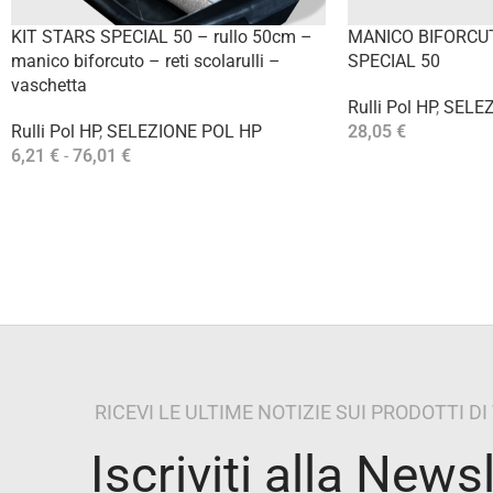
KIT STARS SPECIAL 50 – rullo 50cm –
MANICO BIFORCU
manico biforcuto – reti scolarulli –
SPECIAL 50
vaschetta
Rulli Pol HP
,
SELEZ
Rulli Pol HP
,
SELEZIONE POL HP
28,05
€
Aggiungi Al Carrello
6,21
€
-
76,01
€
Scegli
RICEVI LE ULTIME NOTIZIE SUI PRODOTTI D
Iscriviti alla News