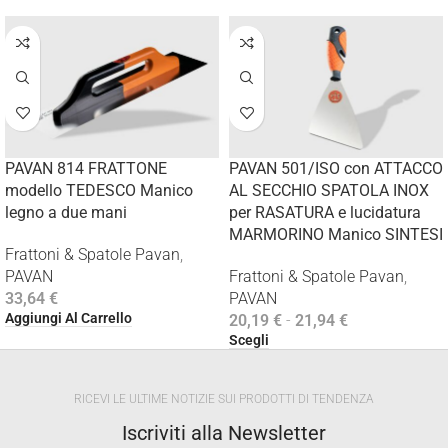
PAVAN 814 FRATTONE
PAVAN 501/ISO con ATTACCO
modello TEDESCO Manico
AL SECCHIO SPATOLA INOX
legno a due mani
per RASATURA e lucidatura
MARMORINO Manico SINTESI
Frattoni & Spatole Pavan
,
PAVAN
Frattoni & Spatole Pavan
,
33,64
€
PAVAN
Aggiungi Al Carrello
20,19
€
-
21,94
€
Scegli
RICEVI LE ULTIME NOTIZIE SUI PRODOTTI DI TENDENZA
Iscriviti alla Newsletter