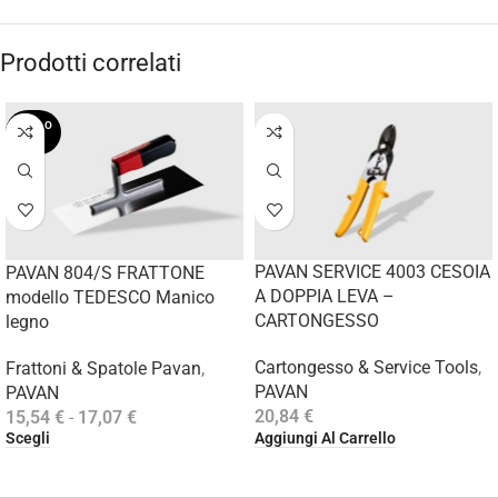
Prodotti correlati
SOLD O
UT
PAVAN SERVICE 4003 CESOIA
PAVAN 804/S FRATTONE
A DOPPIA LEVA –
modello TEDESCO Manico
CARTONGESSO
legno
Cartongesso & Service Tools
,
Frattoni & Spatole Pavan
,
PAVAN
PAVAN
20,84
€
15,54
€
-
17,07
€
Aggiungi Al Carrello
Scegli