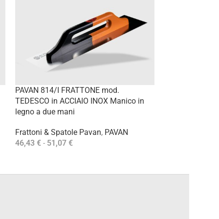
PAVAN 504/I S
PAVAN 814/I FRATTONE mod.
RASATURA e lu
TEDESCO in ACCIAIO INOX Manico in
Manico plastic
legno a due mani
Frattoni & Spat
Frattoni & Spatole Pavan
,
PAVAN
12,81
€
-
25,39
46,43
€
-
51,07
€
Scegli
Scegli