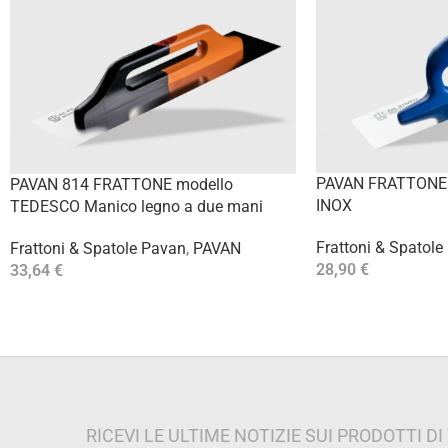
PAVAN FRATTONE 8
PAVAN 814 FRATTONE modello
INOX
TEDESCO Manico legno a due mani
Frattoni & Spatole
Frattoni & Spatole Pavan
,
PAVAN
28,90
€
33,64
€
Aggiungi Al Carrello
Aggiungi Al Carrello
RICEVI LE ULTIME NOTIZIE SUI PRODOTTI D