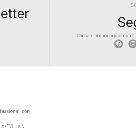
S
letter
Se
Clicca e rimani aggiornato
ofessionali con
 (TV) - Italy