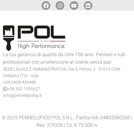
La tua garanzia di qualità da oltre 100 anni. Pennelli e rulli
professionali con un'attenzione al cliente senza pari.
SEDE LEGALE E AMMINISTRATIVA: Via S. Pertini, 2 - 31014 Colle
Umberto (TV) - Italy
+39 0438-430488
+39 392-1395627
info@pennellipolhp.it
© 2025 PENNELLIFICIO POL S.R.L.: Partita IVA: 04803080268 |
Rea: 379328 | Cs. € 75.000 iv