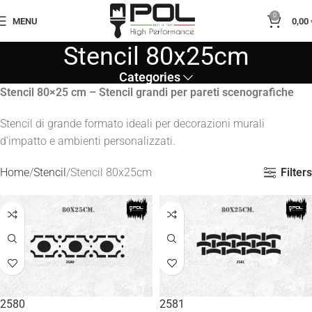
0
MENU
0,00
Stencil 80x25cm
Categories
Stencil 80×25 cm – Stencil grandi per pareti scenografiche
Stencil di grande formato ideali per decorazioni murali
d’impatto e ambienti personalizzati.
Filters
Home
Stencil
Stencil 80x25cm
2580
2581