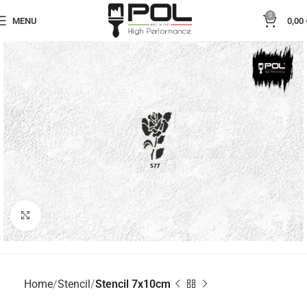
0
MENU
0,00
Click to enlarge
Home
Stencil
Stencil 7x10cm